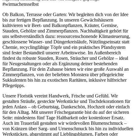
#wirmachensselbst
Ob Balkon, Terrasse oder Garten: Wir begleiten dich von der Idee
bis zur fertigen Bepflanzung. In unseren Gewächshäusern
kultivieren wir Beet- und Balkonpflanzen, Kräuter, Gemüse,
Stauden, Gehölze und Zimmerpflanzen. Nachhaltigkeit gehört für
uns selbstverständlich dazu: ressourcenschonende Klimasteuerung,
geschlossene Wasser- und Düngerkreisläufe, Nützlingseinsatz statt
Chemie, recyclingfähige Töpfe und ein praktisches Pfandsystem
sind fester Bestandteil unserer Arbeitsweise. Im Außenbereich
findest du robuste Stauden, Rosen, Sträucher und Gehölze – ideal
für Neugestaltungen oder als Ergänzung deiner bestehenden
Bepflanzung. Für dein Zuhause bieten wir eine große Auswahl an
Zimmerpflanzen, von der beliebten Monstera über pflegeleichte
Sukkulenten bis hin zu exotischen Raritäten, inklusive hilfreicher
Pflegetipps.
Unsere Floristik vereint Handwerk, Frische und Gefühl. Wir
gestalten Sträuße, gesteckte Werkstücke und Tischdekorationen für
jeden Anlass – ob Geburtstag, Dankeschön, Hochzeit oder einfach
für den Alltag. Mit unserer Frischegarantie bist du auf der sicheren
Seite: mindestens fünf Tage Haltbarkeit oder kostenloser Ersatz.
Auch im Trauerfall gestalten wir würdevollen Blumenschmuck –
von Kränzen über Sarg- und Urnenschmuck bis hin zu individuellen
Werkstücken, abgestimmt auf Lieblingsblumen, Farben oder